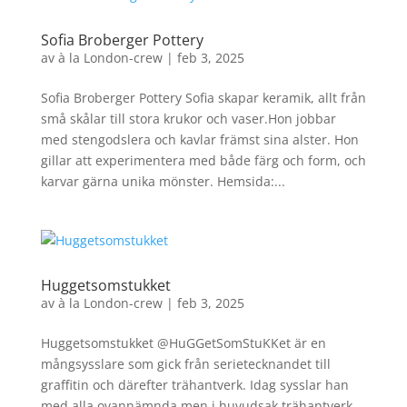
Sofia Broberger Pottery
av
à la London-crew
|
feb 3, 2025
Sofia Broberger Pottery Sofia skapar keramik, allt från
små skålar till stora krukor och vaser.Hon jobbar
med stengodslera och kavlar främst sina alster. Hon
gillar att experimentera med både färg och form, och
karvar gärna unika mönster. Hemsida:...
Huggetsomstukket
av
à la London-crew
|
feb 3, 2025
Huggetsomstukket @HuGGetSomStuKKet är en
mångsysslare som gick från serietecknandet till
graffitin och därefter trähantverk. Idag sysslar han
med alla ovannämnda men i huvudsak trähantverk.