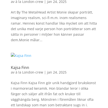
av
à la London-crew
|
jan 24, 2025
Art By The MetalHead Artist Monie skapar porträtt,
imaginary realism, sci-fi m.m. inom realismens
ramar. Hennes konst handlar lika mycket om att hitta
det unika med varje person hon porträtterar som att
sätta in personer i miljöer hon känner passar
dem.Monie målar...
Kajsa Finn
av
à la London-crew
|
jan 24, 2025
Kajsa Finn Kajsa Finn gör unik handgjord brukskonst
i marmorerad keramik. Hon blandar leror i olika
färger och säljer allt ifrån fat och krukor till
vägghängda berg. Mönstren i föremålen liknar ofta
ett landskap som man som betraktare sugs in i.