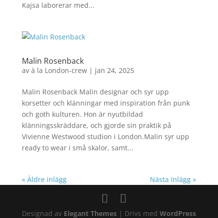
Kajsa laborerar med...
Malin Rosenback
av
à la London-crew
|
jan 24, 2025
Malin Rosenback Malin designar och syr upp
korsetter och klänningar med inspiration från punk
och goth kulturen. Hon är nyutbildad
klänningsskräddare, och gjorde sin praktik på
Vivienne Westwood studion i London.Malin syr upp
ready to wear i små skalor, samt...
« Äldre inlägg
Nästa Inlägg »
Designad av
Elegant Themes
| Drivs med
WordPress