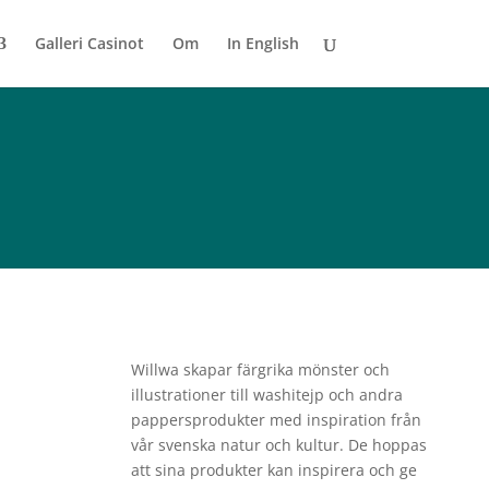
Galleri Casinot
Om
In English
Willwa skapar färgrika mönster och
illustrationer till washitejp och andra
pappersprodukter med inspiration från
vår svenska natur och kultur. De hoppas
att sina produkter kan inspirera och ge