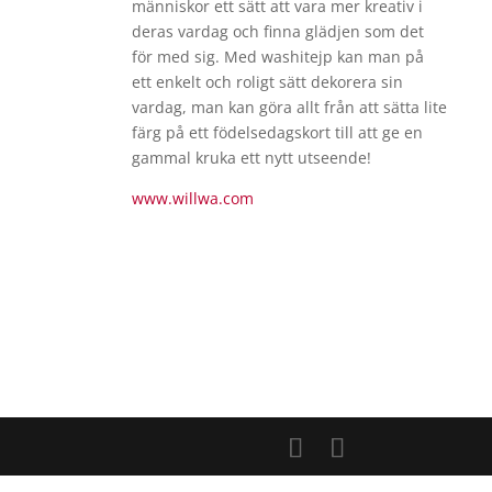
människor ett sätt att vara mer kreativ i
deras vardag och finna glädjen som det
för med sig. Med washitejp kan man på
ett enkelt och roligt sätt dekorera sin
vardag, man kan göra allt från att sätta lite
färg på ett födelsedagskort till att ge en
gammal kruka ett nytt utseende!
www.willwa.com