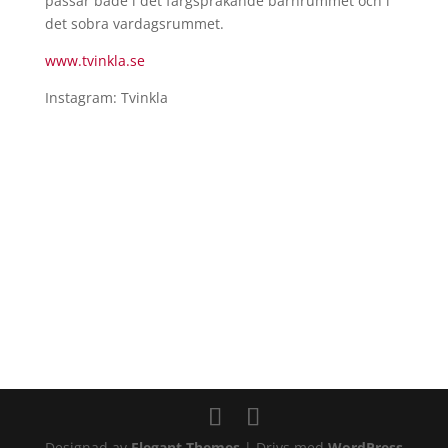
passar både i det färgsprakande barnrummet och i
det sobra vardagsrummet.
www.
tvinkla
.se
Instagram: Tvinkla
Designad av
Elegant Themes
| Drivs med
WordPress