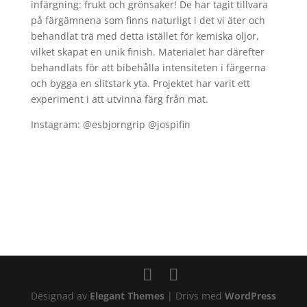
infärgning: frukt och grönsaker! De har tagit tillvara
på färgämnena som finns naturligt i det vi äter och
behandlat trä med detta istället för kemiska oljor,
vilket skapat en unik finish. Materialet har därefter
behandlats för att bibehålla intensiteten i färgerna
och bygga en slitstark yta. Projektet har varit ett
experiment i att utvinna färg från mat.
Instagram: @esbjorngrip @jospifin
Designad av
Elegant Themes
| Drivs med
WordPress