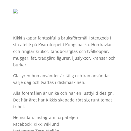
Kikki skapar fantasifulla bruksföremål i stengods i
sin ateljé på Kvarntorpet i Kungsbacka. Hon kavlar
och ringlar krukor, tandborstglas och tvålkoppar,
muggar, fat, trädgård figurer, ljuslyktor, kransar och
burkar.
Glasyren hon använder är tålig och kan användas
varje dag och tvättas i diskmaskinen.
Alla föremålen är unika och har en lustfylld design.
Det här året har Kikkis skapade rört sig runt temat
frihet.
Hemsidan: Instagram torpateljen
Facebook: Kikki wiklund
Instagram: Torp Ateljén