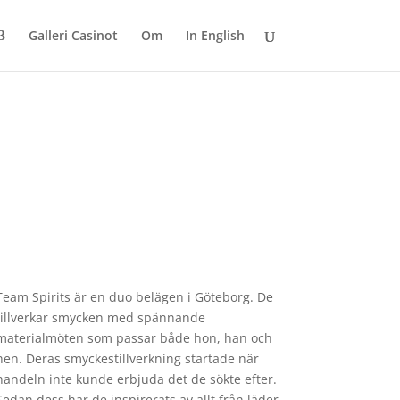
Galleri Casinot
Om
In English
Team
Spirits
är en duo belägen i Göteborg. De
tillverkar smycken med spännande
materialmöten som passar både hon, han och
hen. Deras smyckestillverkning startade när
handeln inte kunde erbjuda det de sökte efter.
Sedan dess har de inspirerats av allt från läder