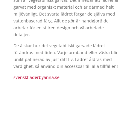
som är vegetabiliskt garvat. Det innebär att lädret är
garvat med organiskt material och är därmed helt
miljövänligt. Det svarta lädret färgar de själva med
vattenbaserad färg. Allt de gör är handgjort! de
arbetar för en stilren design och välarbetade
detaljer.
De älskar hur det vegetabiliskt garvade lädret
förändras med tiden. Varje armband eller väska blir
unikt patinerad av just ditt liv. Lädret åldras med
värdighet, så använd din accessoar till alla tillfällen!
svensktladerbyanna.se