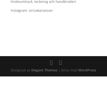
linoleumtryck, teckning och handbroderi.
Instagram: sirizakariasson
Designad av
Elegant Themes
| Drivs med
WordPress