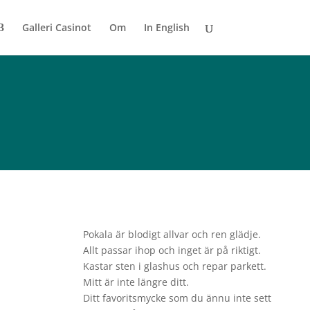
Galleri Casinot
Om
In English
Pokala
är blodigt allvar och ren glädje.
Allt passar ihop och inget är på riktigt.
Kastar sten i glashus och repar parkett.
Mitt är inte längre ditt.
Ditt favoritsmycke som du ännu inte sett