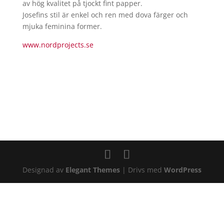
av hög kvalitet på tjockt fint papper.
Josefins stil är enkel och ren med dova färger och
mjuka feminina former.
www.nordprojects.se
Designad av
Elegant Themes
| Drivs med
WordPress