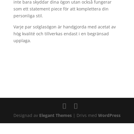
inte bara skyddar dina ögon utan också fungerar
som ett statement piece för att komplettera din
personliga stil.
Varje par solglasögon är handgjorda med acetat av
hög kvalité och tillverkas endast i en begränsad
upplaga.
Designad av
Elegant Themes
| Drivs med
WordPress