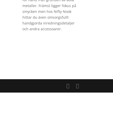
metaller. Främst ligger fokus på
smycken men hos Nifty Nook
hittar du även omsorgsfullt
handgjorda inredningsdetaljer
och andra accessoarer.