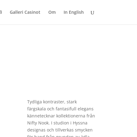
Galleri Casinot
Om
In English
Tydliga kontraster, stark
färgskala och fantasifull elegans
kännetecknar kollektionerna från
Nifty Nook. I studion i Hyssna
designas och tillverkas smycken
för hand från grunden av ädla