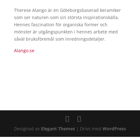
Therese Alango är en Göteborgsbaserad keramiker
som ser naturen som sin största inspirationskälla.
Hennes fascination för organiska former och
mönster är utgångspunkten i hennes arbete med
såväl bruksföremål som inredningsdetaljer.
Alango.se
Designad av
Elegant Themes
| Drivs med
WordPress