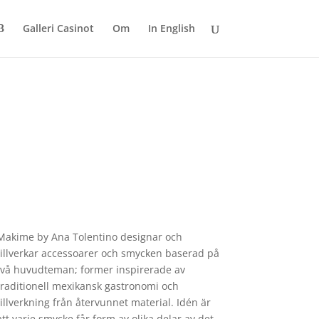
Galleri Casinot
Om
In English
Makime
by Ana Tolentino designar och
tillverkar accessoarer och smycken baserad på
två huvudteman; former inspirerade av
traditionell mexikansk gastronomi och
tillverkning från återvunnet material. Idén är
att varje smycke får form av olika delar av det