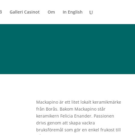
Galleri Casinot
Om
In English
Mackapino är ett litet lokalt keramikmärke
från Borås. Bakom Mackapino står
keramikern Felicia Enander. Passionen
drivs genom att skapa vackra
bruksföremål som gör en enkel frukost till