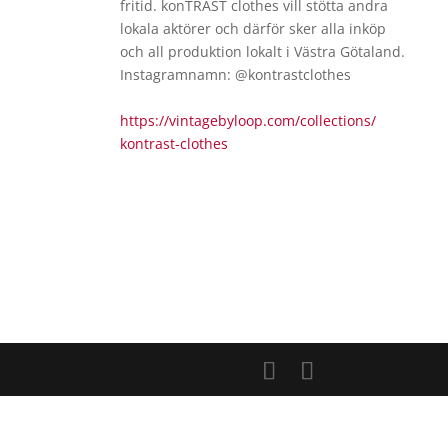
fritid. konTRAST clothes vill stötta andra
lokala aktörer och därför sker alla inköp
och all produktion lokalt i Västra Götaland.
Instagramnamn: @
kontrastclothes
https://
vintagebyloop.com/collections/
kontrast-clothes