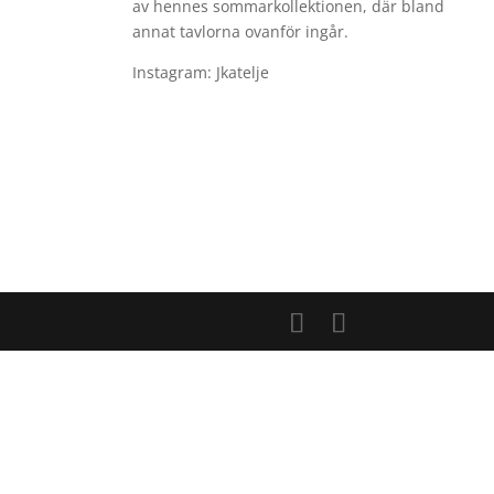
av hennes sommarkollektionen, där bland
annat tavlorna ovanför ingår.
Instagram: Jkatelje