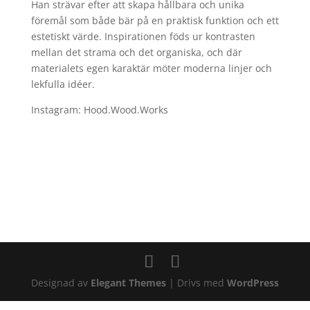
Han strävar efter att skapa hållbara och unika
föremål som både bär på en praktisk funktion och ett
estetiskt värde. Inspirationen föds ur kontrasten
mellan det strama och det organiska, och där
materialets egen karaktär möter moderna linjer och
lekfulla idéer.
Instagram: Hood.Wood.Works
Designad av
Elegant Themes
| Drivs med
WordPress