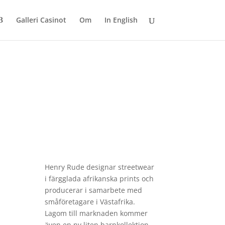
Galleri Casinot
Om
In English
Henry Rude designar streetwear
i färgglada afrikanska prints och
producerar i samarbete med
småföretagare i Västafrika.
Lagom till marknaden kommer
även en ny liten barnkollektion