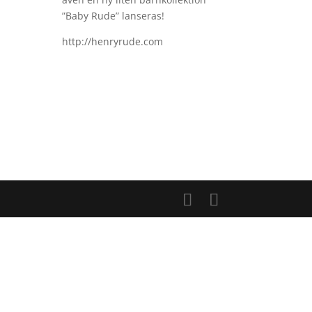
”Baby Rude” lanseras!
http://henryrude.com