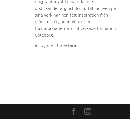
noggrant utvalda material med
utstickande färg och form. Till motiven på
sina verk har hon fått inspiration från
mönster på gammalt porslin.
Huvudbonaderna är tillverkade för hand i
Göteborg.
Instagram: formstorm_