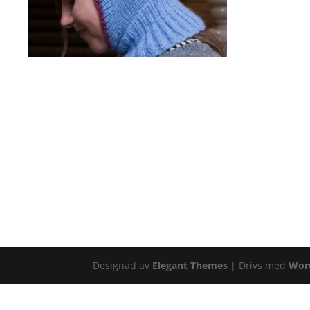
Designad av
Elegant Themes
| Drivs med
Wor