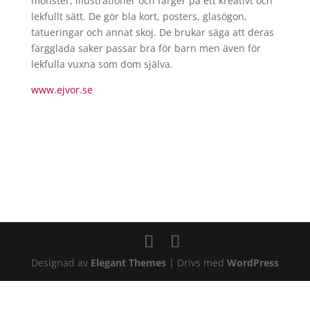
mönster, illustrationer och färger på ett kreativt och
lekfullt sätt. De gör bla kort, posters, glasögon,
tatueringar och annat skoj. De brukar säga att deras
färgglada saker passar bra för barn men även för
lekfulla vuxna som dom själva.
www.ejvor.se
Designad av
Elegant Themes
| Drivs med
WordPress