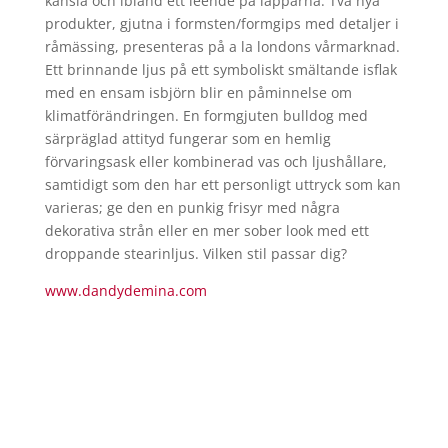
känsla och ibland ett leende på läpparna. Två nya
produkter, gjutna i formsten/formgips med detaljer i
råmässing, presenteras på a la londons vårmarknad.
Ett brinnande ljus på ett symboliskt smältande isflak
med en ensam isbjörn blir en påminnelse om
klimatförändringen. En formgjuten bulldog med
särpräglad attityd fungerar som en hemlig
förvaringsask eller kombinerad vas och ljushållare,
samtidigt som den har ett personligt uttryck som kan
varieras; ge den en punkig frisyr med några
dekorativa strån eller en mer sober look med ett
droppande stearinljus. Vilken stil passar dig?
www.dandydemina.com