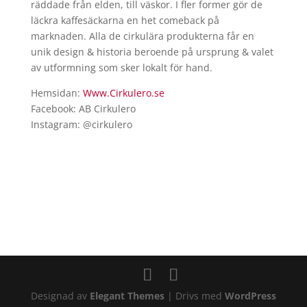
räddade från elden, till väskor. I fler former gör de
läckra kaffesäckarna en het comeback på
marknaden. Alla de cirkulära produkterna får en
unik design & historia beroende på ursprung & valet
av utformning som sker lokalt för hand.
Hemsidan:
Www.Cirkulero.se
Facebook: AB Cirkulero
Instagram: @cirkulero
Designad av
Elegant Themes
| Drivs med
WordPress