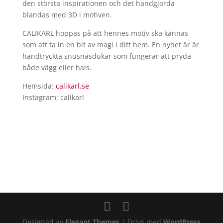
den största inspirationen och det handgjorda
blandas med 3D i motiven.
CALIKARL hoppas på att hennes motiv ska kännas
som att ta in en bit av magi i ditt hem. En nyhet är är
handtryckta snusnäsdukar som fungerar att pryda
både vägg eller hals.
Hemsida:
calikarl.se
Instagram: calikarl
Designad av
Elegant Themes
| Drivs med
WordPress