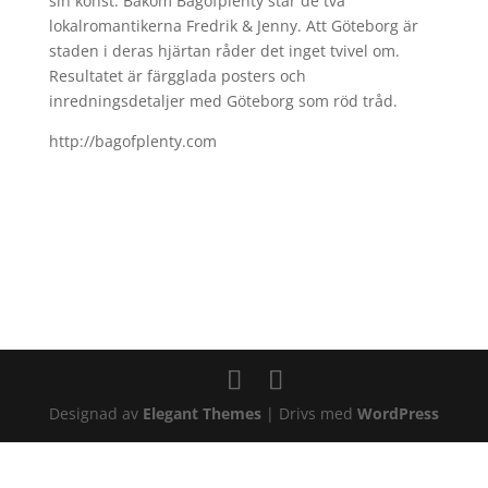
sin konst. Bakom Bagofplenty står de två
lokalromantikerna Fredrik & Jenny. Att Göteborg är
staden i deras hjärtan råder det inget tvivel om.
Resultatet är färgglada posters och
inredningsdetaljer med Göteborg som röd tråd.
http://bagofplenty.com
Designad av
Elegant Themes
| Drivs med
WordPress