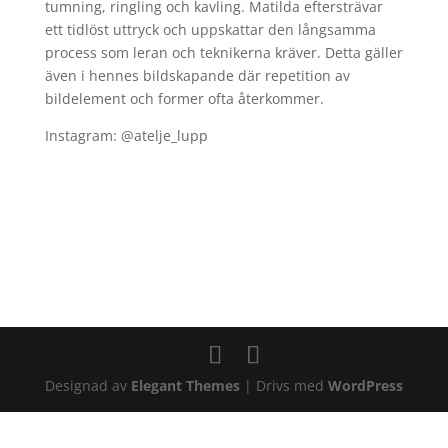
tumning, ringling och kavling. Matilda eftersträvar
ett tidlöst uttryck och uppskattar den långsamma
process som leran och teknikerna kräver. Detta gäller
även i hennes bildskapande där repetition av
bildelement och former ofta återkommer.
Instagram: @atelje_lupp
Designad av
Elegant Themes
| Drivs med
WordPress