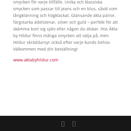
smycken för varje tillfälle. Unika och klassiska
smycken som passar till jeans och en blus, såväl som
långklänning och högklackat. Glänsande äkta pärlor,
färgstarka ädelstenar, silver och guld – perfekt för att
skämma bort sig själv eller någon du älskar. Hos Äkta
by Hildur finns många smycken att välja på, men
Hildur skräddarsyr också efter varje kunds behov.
Välkommen med din beställning!
www.aktabyhildur.com