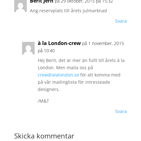
Berit Jern
på 29 oktober, 2015 på 15:32
Ang.reservplats till årets julmarknad
Svara
à la London-crew
på 1 november, 2015
på 10:40
Hej Berit, det är mer än fullt till årets à la
London. Men maila oss på
crew@alalondon.se
för att komma med
på vår mailinglista för intresseade
designers.
/M&T
Svara
Skicka kommentar