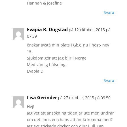
Hannah & Josefine
Svara
Evapia R. Dugstad
på 12 oktober, 2015 på
07:39
önskar avstå min plats i Gbg, nu i höst- nov
15.
Sjukdom gör att jag blir i Norge
Med vänlig hälsning,
Evapia D
Svara
Lisa Gerinder
på 27 oktober, 2015 på 09:50
Hej!
Jag vet att ansökning tiden är ute men undrar
om det finns en chans att ändå komma med?
Jag syr stickade dockor och djur i ull.Kan