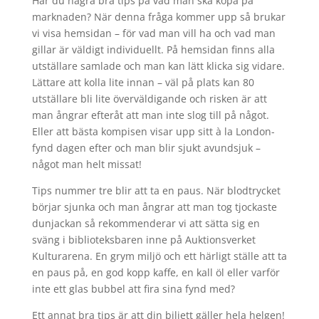
Har du några bra tips på vad man ska köpa på
marknaden? När denna fråga kommer upp så brukar
vi visa hemsidan – för vad man vill ha och vad man
gillar är väldigt individuellt. På hemsidan finns alla
utställare samlade och man kan lätt klicka sig vidare.
Lättare att kolla lite innan – väl på plats kan 80
utställare bli lite överväldigande och risken är att
man ångrar efteråt att man inte slog till på något.
Eller att bästa kompisen visar upp sitt à la London-
fynd dagen efter och man blir sjukt avundsjuk –
något man helt missat!
Tips nummer tre blir att ta en paus. När blodtrycket
börjar sjunka och man ångrar att man tog tjockaste
dunjackan så rekommenderar vi att sätta sig en
sväng i biblioteksbaren inne på Auktionsverket
Kulturarena. En grym miljö och ett härligt ställe att ta
en paus på, en god kopp kaffe, en kall öl eller varför
inte ett glas bubbel att fira sina fynd med?
Ett annat bra tips är att din biljett gäller hela helgen!