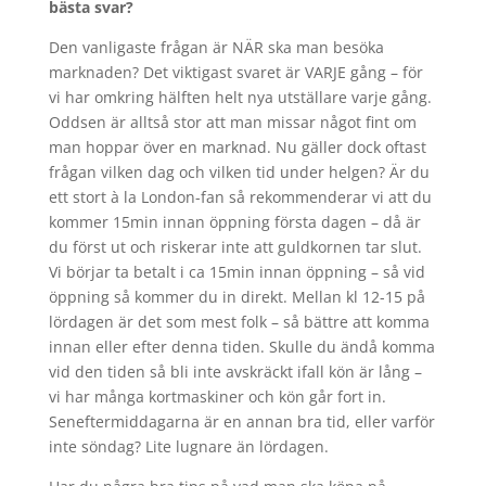
bästa svar?
Den vanligaste frågan är NÄR ska man besöka
marknaden? Det viktigast svaret är VARJE gång – för
vi har omkring hälften helt nya utställare varje gång.
Oddsen är alltså stor att man missar något fint om
man hoppar över en marknad. Nu gäller dock oftast
frågan vilken dag och vilken tid under helgen? Är du
ett stort à la London-fan så rekommenderar vi att du
kommer 15min innan öppning första dagen – då är
du först ut och riskerar inte att guldkornen tar slut.
Vi börjar ta betalt i ca 15min innan öppning – så vid
öppning så kommer du in direkt. Mellan kl 12-15 på
lördagen är det som mest folk – så bättre att komma
innan eller efter denna tiden. Skulle du ändå komma
vid den tiden så bli inte avskräckt ifall kön är lång –
vi har många kortmaskiner och kön går fort in.
Seneftermiddagarna är en annan bra tid, eller varför
inte söndag? Lite lugnare än lördagen.