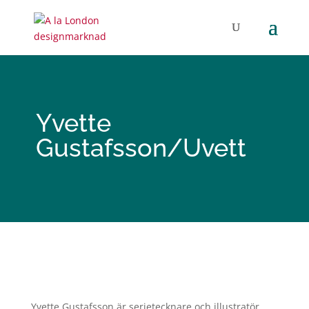
Yvette
Gustafsson/Uvett
Yvette Gustafsson är serietecknare och illustratör