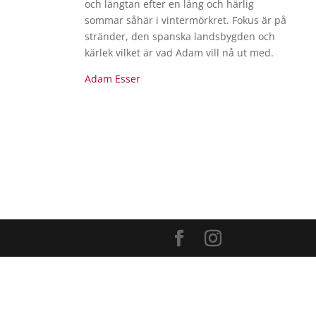
och längtan efter en lång och härlig
sommar såhär i vintermörkret. Fokus är på
stränder, den spanska landsbygden och
kärlek vilket är vad Adam vill nå ut med.
Adam Esser