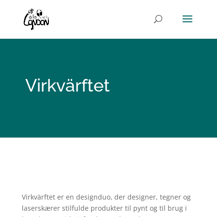
Virkvärftet
Virkvärftet
er en designduo, der designer, tegner og
laserskærer stilfulde produkter til pynt og til brug i