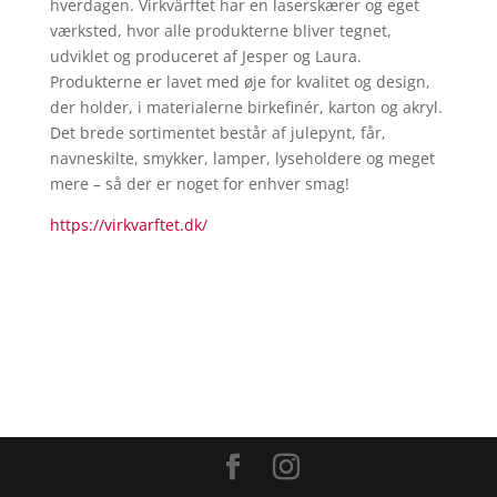
hverdagen.
Virkvärftet
har en laserskærer og eget
værksted, hvor alle produkterne bliver tegnet,
udviklet og produceret af Jesper og Laura.
Produkterne er lavet med øje for kvalitet og design,
der holder, i materialerne birkefinér, karton og akryl.
Det brede sortimentet består af julepynt, får,
navneskilte, smykker, lamper, lyseholdere og meget
mere – så der er noget for enhver smag!
https://virkvarftet.dk/