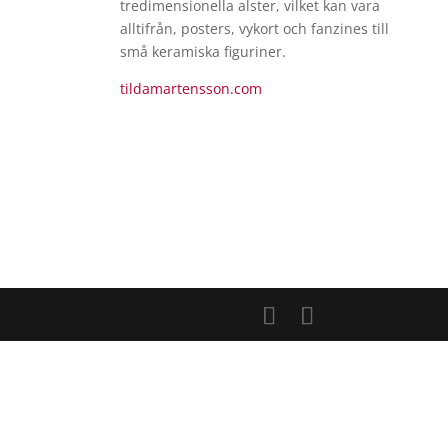
tredimensionella alster, vilket kan vara
alltifrån, posters, vykort och fanzines till
små keramiska figuriner.
tildamartensson.com