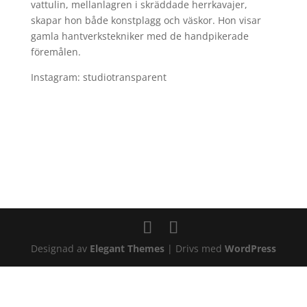
vattulin, mellanlagren i skräddade herrkavajer,
skapar hon både konstplagg och väskor. Hon visar
gamla hantverkstekniker med de handpikerade
föremålen.
Instagram: studiotransparent
Designad av
Elegant Themes
| Drivs med
WordPress