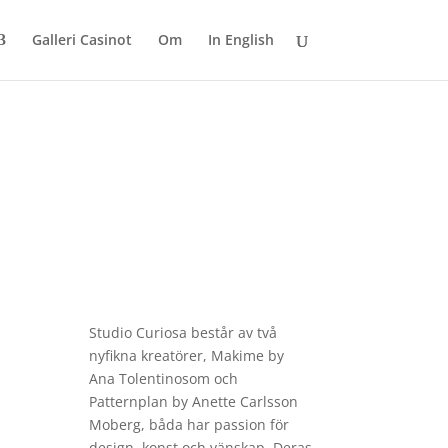
Galleri Casinot
Om
In English
Studio
Curiosa
består av två
nyfikna kreatörer, Makime by
Ana Tolentinosom och
Patternplan by Anette Carlsson
Moberg, båda har passion för
design, konst och vänskap. Deras