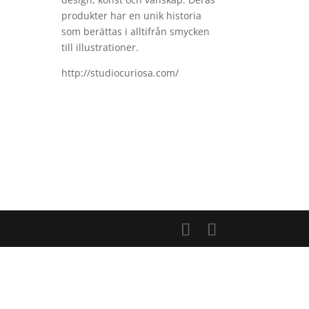
produkter har en unik historia
som berättas i alltifrån smycken
till illustrationer.
http://studiocuriosa.com/