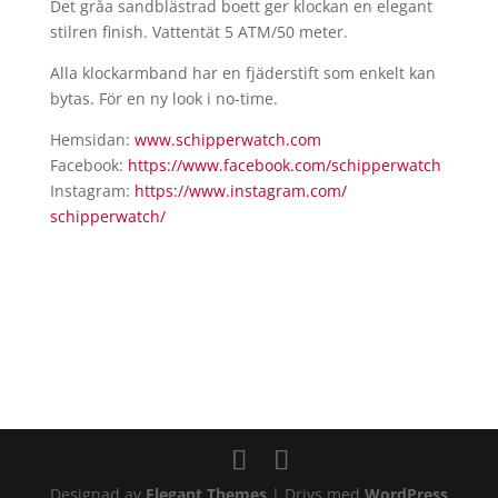
Det gråa sandblästrad boett ger klockan en elegant
stilren finish. Vattentät 5 ATM/50 meter.
Alla klockarmband har en fjäderstift som enkelt kan
bytas. För en ny look i no-time.
​Hemsidan:
www.schipperwatch.com
Facebook:
https://www.facebook.com/
schipperwatch
Instagram:
https://www.instagram.com/
schipperwatch/
Designad av
Elegant Themes
| Drivs med
WordPress