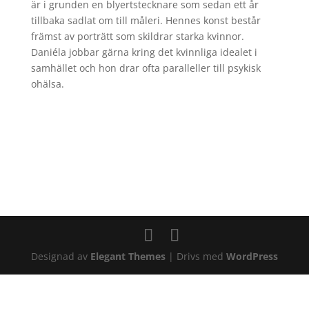
är i grunden en blyertstecknare som sedan ett år
tillbaka sadlat om till måleri. Hennes konst består
främst av porträtt som skildrar starka kvinnor.
Daniéla jobbar gärna kring det kvinnliga idealet i
samhället och hon drar ofta paralleller till psykisk
ohälsa.
Designad av
Elegant Themes
| Drivs med
WordPress