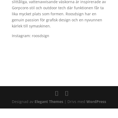
slittåliga, vattenavvisande väskorna är inspirerade av
Gorpcore-stil och outdoor tech där funktionen får ta
lika mycket plats som formen. Roosdsign har en
genuin passion för grafisk design och en nyvunnen
kärlek till symaskinen.
Instagram: roosdsign
Designad av
Elegant Themes
| Drivs med
WordPress