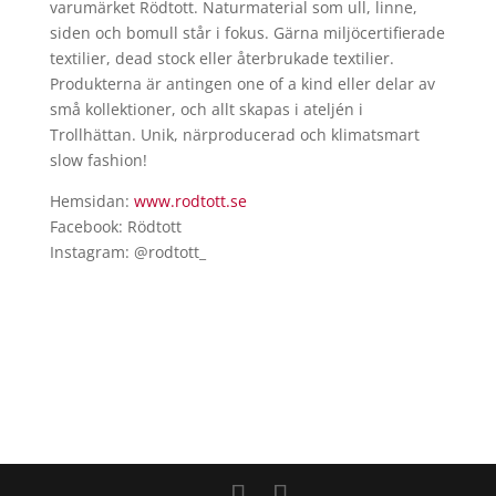
varumärket Rödtott. Naturmaterial som ull, linne,
siden och bomull står i fokus. Gärna miljöcertifierade
textilier, dead stock eller återbrukade textilier.
Produkterna är antingen one of a kind eller delar av
små kollektioner, och allt skapas i ateljén i
Trollhättan. Unik, närproducerad och klimatsmart
slow fashion!
Hemsidan:
www.rodtott.se
Facebook: Rödtott
Instagram: @rodtott_