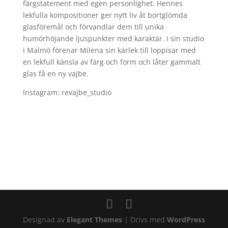
färgstatement med egen personlighet. Hennes
lekfulla kompositioner ger nytt liv åt bortglömda
glasföremål och förvandlar dem till unika
humörhöjande ljuspunkter med karaktär. I sin studio
i Malmö förenar Milena sin kärlek till loppisar med
en lekfull känsla av färg och form och låter gammalt
glas få en ny vajbe.
Instagram: revajbe_studio
Designad av
Elegant Themes
| Drivs med
WordPress