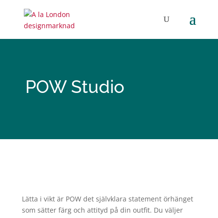
POW Studio
Lätta i vikt är POW det självklara statement örhänget
som sätter färg och attityd på din outfit. Du väljer