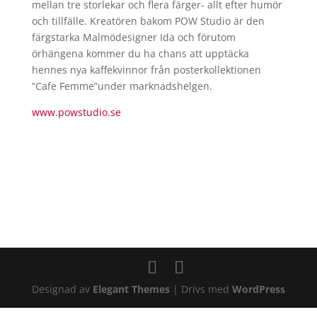
mellan tre storlekar och flera färger- allt efter humör
och tillfälle. Kreatören bakom POW Studio är den
färgstarka Malmödesigner Ida och förutom
örhängena kommer du ha chans att upptäcka
hennes nya kaffekvinnor från posterkollektionen
”Cafe Femme”under marknadshelgen.
www.powstudio.se
Designad av
Elegant Themes
| Drivs med
WordPress