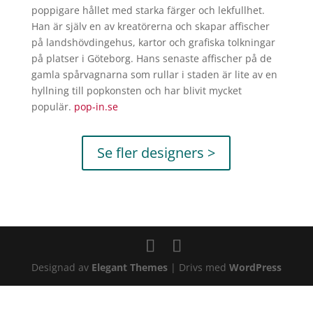
poppigare hållet med starka färger och lekfullhet.
Han är själv en av kreatörerna och skapar affischer
på landshövdingehus, kartor och grafiska tolkningar
på platser i Göteborg. Hans senaste affischer på de
gamla spårvagnarna som rullar i staden är lite av en
hyllning till popkonsten och har blivit mycket
populär.
pop-in.se
Se fler designers >
Designad av
Elegant Themes
| Drivs med
WordPress