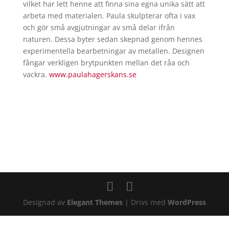
vilket har lett henne att finna sina egna unika sätt att
arbeta med materialen.
Paula
skulpterar ofta i vax
och gör små avgjutningar av små delar ifrån
naturen. Dessa byter sedan skepnad genom hennes
experimentella bearbetningar av metallen. Designen
fångar verkligen brytpunkten mellan det råa och
vackra.
www.paulahagerskans.se
Designad av
Elegant Themes
| Drivs med
WordPress