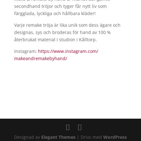
secondhand tröjor och tyger får nytt liv som
färgglada, lyckliga och hållbara kläder!
Varje remake tröja är lika unik som dess ägare och
designas, sys och broderas för hand av 100 %
återbrukat material i studion i Kålltorp.
Instagram:
https://www.instagram.com/
makeandremakebyhand/
Designad av
Elegant Themes
| Drivs med
WordPress