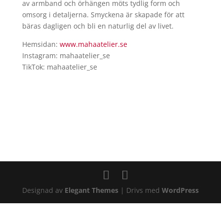
av armband och örhängen möts tydlig form och
omsorg i detaljerna. Smyckena är skapade för att
bäras dagligen och bli en naturlig del av livet.
Hemsidan:
www.mahaatelier.se
Instagram: mahaatelier_se
TikTok: mahaatelier_se
Designad av
Elegant Themes
| Drivs med
WordPress