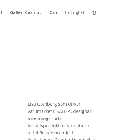
Galleri Casinot
Om
In English
Lisa
Göthberg som driver
varumärket
LISALISA
, designar
inrednings- och
livsstilsprodukter där naturen
alltid är närvarande. I
kollektionen Graphic Wild hyllas