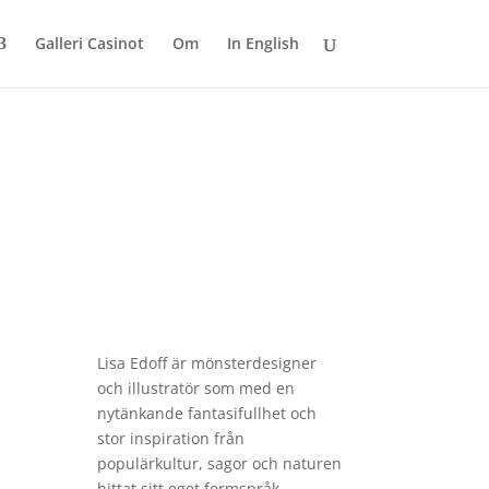
Galleri Casinot
Om
In English
Lisa
Edoff
är mönsterdesigner
och illustratör som med en
nytänkande fantasifullhet och
stor inspiration från
populärkultur, sagor och naturen
hittat sitt eget formspråk.