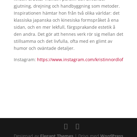
gjutning, drejning och handbyggning som metoder.
Inspirationen hämtar hon från två olika världar: det
klassiska japanska och kinesiska formspråket å ena
sidan, och en mer lekfull, färgsprakande estetik å
den andra. Det gör att hennes verk rör sig mellan det
stillsamma och det livfulla, ofta med en glimt av
humor och oväntade detaljer.
Instagram:
https://www.instagram.com/
kristinnordlof
Designad av
Elegant Themes
| Drivs med
WordPress