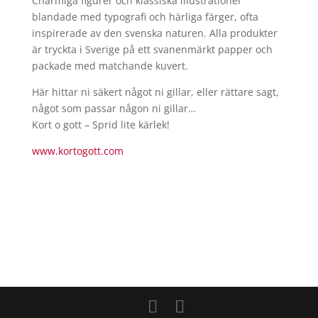
Charmiga figurer och klassiska illustrationer
blandade med typografi och härliga färger, ofta
inspirerade av den svenska naturen. Alla produkter
är tryckta i Sverige på ett svanenmärkt papper och
packade med matchande kuvert.
Här hittar ni säkert något ni gillar, eller rättare sagt,
något som passar någon ni gillar…
Kort o gott – Sprid lite kärlek!
www.kortogott.com