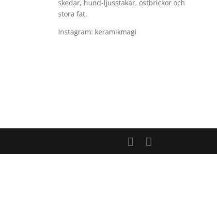
skedar, hund-ljusstakar, ostbrickor och
stora fat.
Instagram: keramikmagi